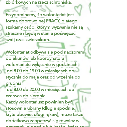
zbiórkowych na rzecz schroniska.
Przypominamy, że wolontariat jest
formą dobrowolnej PRACY, dlatego
szukamy osób, którym wyzwania nie są
straszne i będą w stanie poświęcać
swój czas zwierzakom.
Wolontariat odbywa się pod nadzorem
opiekunów lub koordynatora
wolontariatu wyłącznie w godzinach:
od 8.00 do 19.00 w miesiącach od
stycznia do maja oraz od września do
grudnia;
od 8.00 do 20.00 w miesiącach od
czerwca do sierpnia.
Każdy wolontariusz powinien być
stosownie ubrany (długie spodnie,
kryte obuwie, długi rękaw), może także
dodatkowo zaopatrzyć się również w
przysmaki dla psów lub kotów, które są