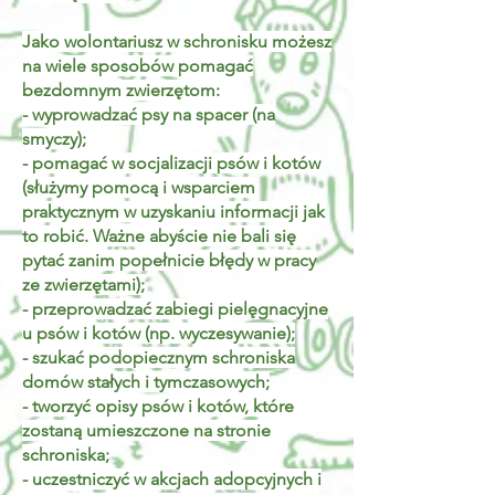
Jako wolontariusz w schronisku możesz
na wiele sposobów pomagać
bezdomnym zwierzętom:
- wyprowadzać psy na spacer (na
smyczy);
- pomagać w socjalizacji psów i kotów
(służymy pomocą i wsparciem
praktycznym w uzyskaniu informacji jak
to robić. Ważne abyście nie bali się
pytać zanim popełnicie błędy w pracy
ze zwierzętami);
- przeprowadzać zabiegi pielęgnacyjne
u psów i kotów (np. wyczesywanie);
- szukać podopiecznym schroniska
domów stałych i tymczasowych;
- tworzyć opisy psów i kotów, które
zostaną umieszczone na stronie
schroniska;
- uczestniczyć w akcjach adopcyjnych i