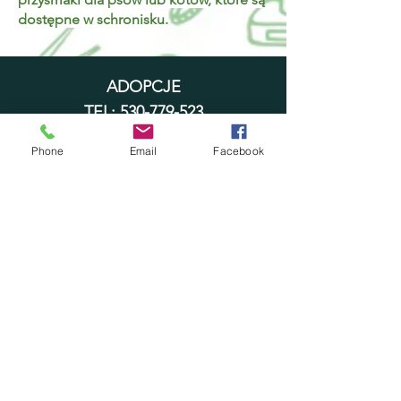
dostępne w schronisku.
ADOPCJE
TEL:
530-779-523
Pn.-Pt. od 8.00 do 15.00
Phone
Email
Facebook
Dla odwiedzających, schronisko
jest czynne w godzinach
12.00-
17.00
, 7 dni w tygodniu oprócz
świąt.
SEKRETARIAT
TEL:
530-954-190
Pn.-Pt. od 9.00 do 16.00
INTERWENCJA
TEL:
534-185-616