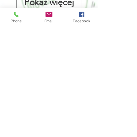
Pokaż więcej
Phone
Email
Facebook
ADOPCJE
TEL:
530-779-523
Pn.-Pt. od 8.00 do 15.00
Dla odwiedzających, schronisko
jest czynne w godzinach
12.00-
17.00
, 7 dni w tygodniu oprócz
świąt.
SEKRETARIAT
TEL:
530-954-190
Pn.-Pt. od 9.00 do 16.00
INTERWENCJA