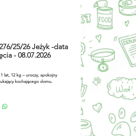
76/25/26 Jeżyk -data
ęcia - 08.07.2026
11 lat, 12 kg – uroczy, spokojny
zukający kochającego domu.
 wyjątkowy senior, który mimo
at pozostaje przy człowieku
e czuły i przyjacielski. Jest łagodnym
zem, który kocha kontakt z
iem i czerpie radość z każdego
gestu. Ze względu na wiek i
zasługuje na spokojny, bezpieczny
zie będzie mógł spędzać ostatnie