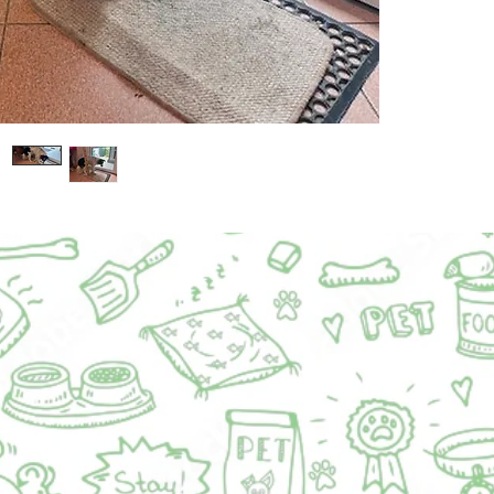
lata w z
wiedzieć
kg. W je
potrzeby
dużo cie
problemy
częściow
ale dosk
dotyku. 
znanym ś
otoczeni
Aktywnoś
po scho
lub scho
trudu p
Charakte
kontakt
będzie j
poświęcą
bezpiecz
Mimo tru