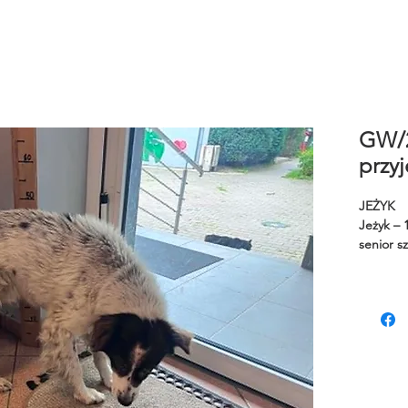
GW/2
przyj
JEŻYK
Jeżyk – 
senior s
Jeżyk to
upływu l
niezwykl
towarzys
człowiek
czułego 
zdrowie 
dom, gd