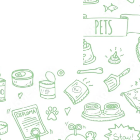
godzie i komforcie. Co warto
 o Jeżyku: - Wiek i waga: 11 lat, 12
go wieku priorytetem są senioralne
: stały rytm dnia, wygodne warunki i
rpliwości. - Zmysły: Jeżyk ma
 ze wzrokiem (bilateralna zaćma,
a/niedowidzenie). Nie widzi dobrze,
onale wyczuwa ludzi po głosie i
Radzi sobie równie dobrze w
rodowisku co w nowych, o ile
e jest bezpieczne i przewidywalne. -
ć i mobilność: nie potrafi wchodzić
dach. Potrzebuje domu z parterem
dów bez barier, które da się bez
okonać.
r: łagodny, kochający ludzi, ceni
 z opiekunem. Szuka domu, gdzie
edynakiem lub gdzie ludzie
 mu dużo uwagi, cierpliwości i
nej obecności.
dności, Jeżyk jest pogodny i ufny;