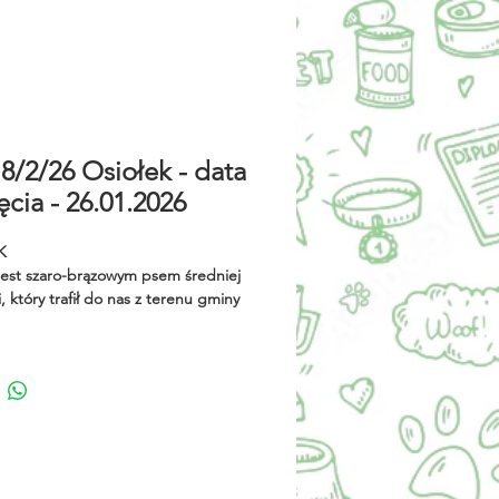
8/2/26 Osiołek - data
ęcia - 26.01.2026
K
jest szaro-brązowym psem średniej
, który trafił do nas z terenu gminy
o. Wcale nie jest uparty. Dostał
przyjacielskim Ośle z filmów o
grze Osiołek jest już psim
em w wieku około 7 lat. W
 przybycia do schroniska był nie
straszony, ale też nie do końca
 co się dzieje i miał drobne
 z poruszaniem się. Aktualnie, na