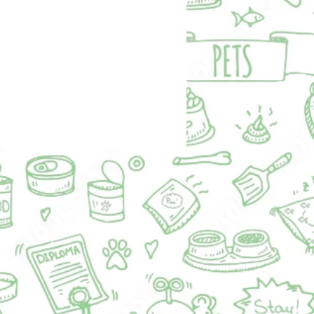
dnich lekach i suplementach,
się w radosnego, przyjaznego piesia,
chętnego do spacerów. Bardzo
hodzi na smyczy, lubi zwiedzać i
Cieszy go obecność człowieka,
przyjmuje wszelkie pieszczoty i
awkę poświęconej mu uwagi.
 wcześniej z psami i jest tak samo
w stosunku do ludzi, jak i innych
. Szukamy domu dla Osiołka.
 w którym będzie zadbany, będzie
sze pełną miskę, miękkie posłanko i
iekunów. Takiego, w którym już
ędzie otoczony opieką i miłością.
 zarejestrowany jest pod numerem
26. Został zaszczepiony przeciwko
źnie i chorobom zakaźnym oraz
any. Przeszedł zabieg kastracji.
ainteresowane adopcją prosimy o
na numer telefonu 530-779-523 lub
616