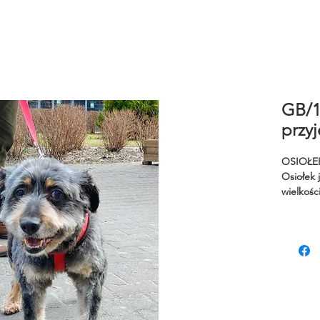
GB/1
przyj
OSIOŁE
Osiołek 
wielkości
Baruchow
imię po 
pewnym o
seniorki
momencie
tylko wy
wiedział,
problemy