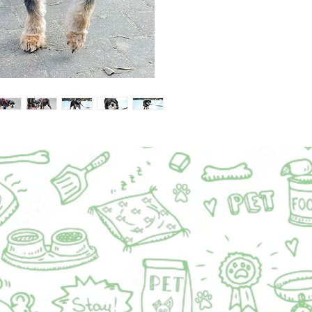
odpowie
zmienił 
zawsze 
ładnie c
węszyć. 
chętnie 
każdą d
Mieszkał
łagodny 
zwierząt
Takiego,
miał zaw
uwagę op
zawsze b
Osiołek
GB/18/2/
wściekli
zaczipow
Osoby z
kontakt 
534-185-