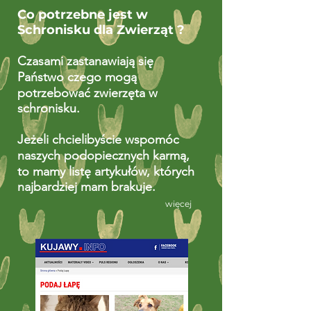
Co potrzebne jest w
Schronisku dla Zwierząt ?
Czasami zastanawiają się
Państwo czego mogą
potrzebować zwierzęta w
schronisku.
Jeżeli chcielibyście wspomóc
naszych podopiecznych karmą,
to mamy listę artykułów, których
najbardziej mam brakuje.
więcej