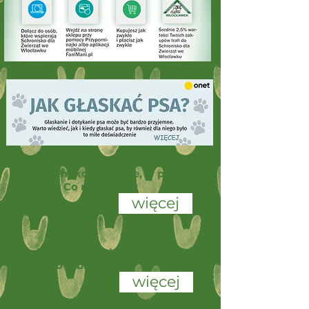
Znalazłem kota w lesie, w parku,
na ulicy. Co robić?
więcej
Znalazłem psa w lesie, w parku, na
ulicy. Co robić?
więcej