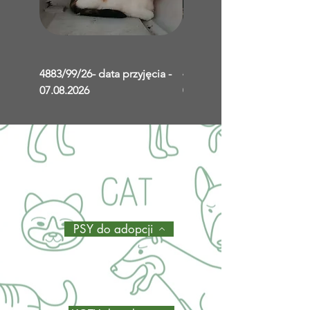
4883/99/26- data przyjęcia -
4882/98/26- data przyjęcia
07.08.2026
07.08.2026
PSY do adopcji