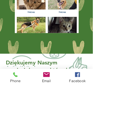
Dziękujemy Naszym
przyjaciołom, na których
zawsze możemy liczyć!
Phone
Email
Facebook
ADOPCJE