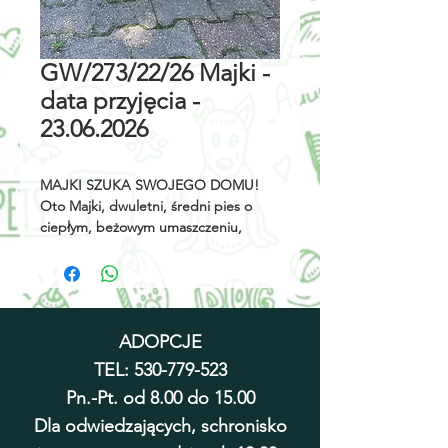
GW/273/22/26 Majki -
data przyjęcia -
23.06.2026
MAJKI SZUKA SWOJEGO DOMU!
Oto Majki, dwuletni, średni pies o
ciepłym, beżowym umaszczeniu,
ważący jedyne 19 kg, który zaraz
zdobędzie Twoje serce!
Wystarczy spojrzeć na jego
uśmiechniętą buźkę, aby wiedzieć, że
to pies pełen radości życia. Majki to
ADOPCJE
prawdziwy przyjaciel dla człowieka.
TEL:
530-779-523
Kocha ludzi i chętnie spędza z nimi
każdą chwilę. Na smyczy zachowuje
Pn.-Pt. od 8.00 do 15.00
się wspaniale, a do innych psów
Dla odwiedzających, schronisko
podchodzi neutralnie. Dla Majkiego