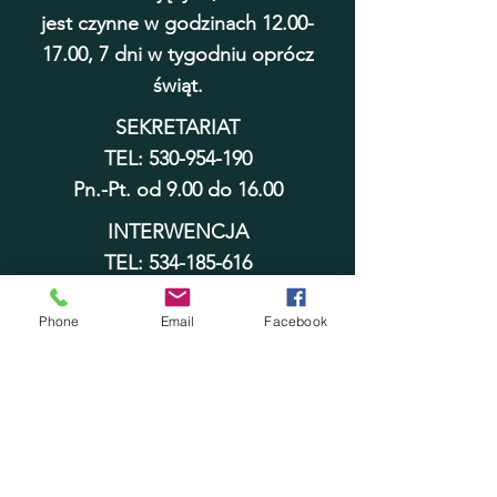
jest czynne w godzinach
12.00-
17.00
, 7 dni w tygodniu oprócz
świąt.
SEKRETARIAT
TEL:
530-954-190
Pn.-Pt. od 9.00 do 16.00
INTERWENCJA
TEL:
534-185-616
cała doba
Phone
Email
Facebook
adopcje@schronisko.wloclawek.eu
sekretariat@schronisko.wloclawek.
eu
Numer konta bankowego
PKO BP SA ODDZIAŁ 1 WE
WŁOCŁAWKU
70 1020 5170
0000
1302 0008 9953