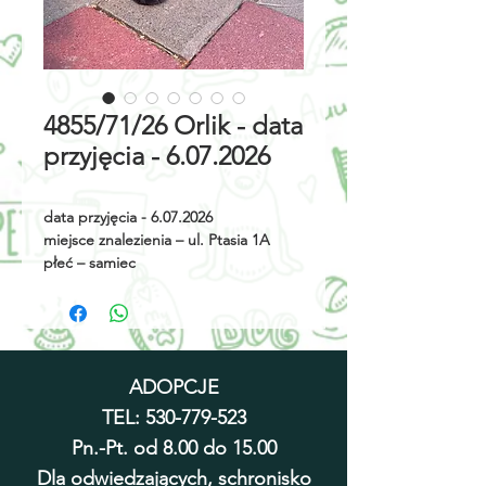
4855/71/26 Orlik - data
przyjęcia - 6.07.2026
data przyjęcia - 6.07.2026
miejsce znalezienia – ul. Ptasia 1A
płeć – samiec
rok urodzenia - 2026
umaszczenie – czarny
wielkość - kociak
cechy szczególne - brak
ADOPCJE
TEL:
530-779-523
Pn.-Pt. od 8.00 do 15.00
Dla odwiedzających, schronisko