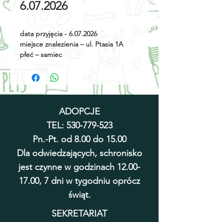
6.07.2026
data przyjęcia - 6.07.2026
miejsce znalezienia – ul. Ptasia 1A
płeć – samiec
rok urodzenia - 2026
umaszczenie – czarny
wielkość - kociak
cechy szczególne - brak
ADOPCJE
TEL:
530-779-523
Pn.-Pt. od 8.00 do 15.00
Dla odwiedzających, schronisko
jest czynne w godzinach
12.00-
17.00
, 7 dni w tygodniu oprócz
świąt.
SEKRETARIAT