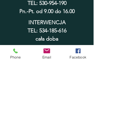
TEL:
530-954-190
Pn.-Pt. od 9.00 do 16.00
INTERWENCJA
TEL:
534-185-616
cała doba
adopcje@schronisko.wloclawek.eu
sekretariat@schronisko.wloclawek.
Phone
Email
Facebook
eu
Numer konta bankowego
PKO BP SA ODDZIAŁ 1 WE
WŁOCŁAWKU
70 1020 5170
0000
1302 0008 9953