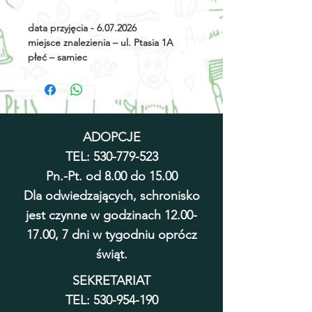
data przyjęcia - 6.07.2026
miejsce znalezienia – ul. Ptasia 1A
płeć – samiec
rok urodzenia - 2026
umaszczenie – czarny
wielkość - kociak
cechy szczególne - brak
ADOPCJE
TEL:
530-779-523
Pn.-Pt. od 8.00 do 15.00
Dla odwiedzających, schronisko
jest czynne w godzinach
12.00-
17.00
, 7 dni w tygodniu oprócz
świąt.
SEKRETARIAT
TEL:
530-954-190