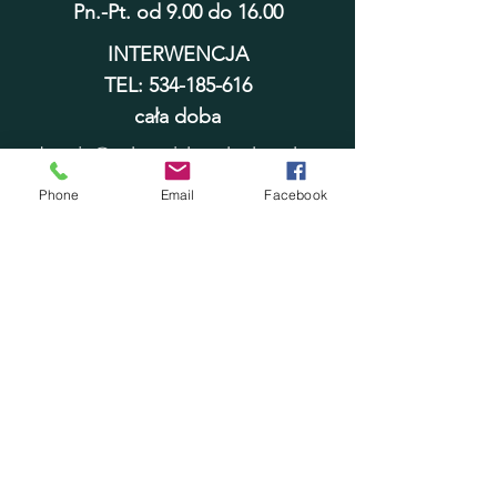
Pn.-Pt. od 9.00 do 16.00
INTERWENCJA
TEL:
534-185-616
cała doba
adopcje@schronisko.wloclawek.eu
sekretariat@schronisko.wloclawek.
Phone
Email
Facebook
eu
Numer konta bankowego
PKO BP SA ODDZIAŁ 1 WE
WŁOCŁAWKU
70 1020 5170
0000
1302 0008 9953