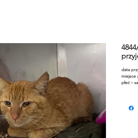
4844
przyj
data prz
miejsce z
płeć – s
rok urod
umaszcz
wielkość
cechy sz