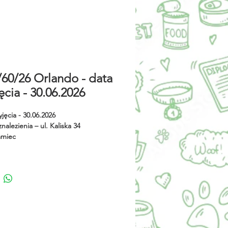
/60/26 Orlando - data
ęcia - 30.06.2026
yjęcia - 30.06.2026
nalezienia – ul. Kaliska 34
amiec
zenia -
enie – rudy
 - duży
czególne - brak