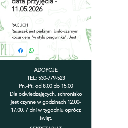
data przyjęcia -
11.05.2026
RACUCH
Racuszek jest pięknym, biało-czarnym
kocurkiem "w stylu pingwinka". Jest
jeszcze młody, jego wiek oceniono na
ok 2,5 roku. Racuch trafił do nas
chory, wyniszczony i... bardzo
nieśmiały. Pogłaskany zamieniał się w
cudownego, miziastego kota, ale
ADOPCJE
jednak kulił się, widząc rękę. Na
TEL:
530-779-523
szczęście udało nam się pokonać
chorobę i jednocześnie przekonać
Pn.-Pt. od 8.00 do 15.00
Racuszka, że nikt w schronisku nie
Dla odwiedzających, schronisko
zrobi mu krzywdy. Teraz to wspaniały
jest czynne w godzinach
12.00-
kocur, który sam podchodzi do
człowieka po odrobinę uwagi i
17.00
, 7 dni w tygodniu oprócz
czułości. Mimo że młody, Racuszek
świąt.
jest stosunkowo spokojnym kotem. To
jedno z tych stworzeń, które cieszy